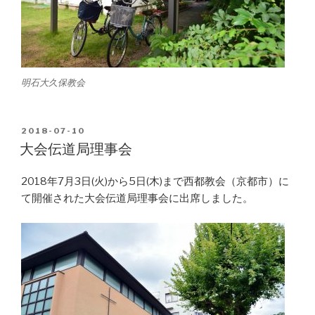
明石大久保教会
POSTED
2018-07-10
ON
大会伝道局理事会
2018年7月3日(火)から5日(木)まで西都教会（京都市）に
て開催された大会伝道局理事会に出席しました。