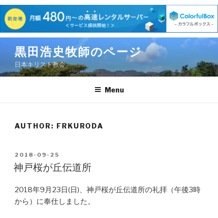
Skip
黒田浩史牧師のページ
to
日本キリスト教会
content
Menu
AUTHOR:
FRKURODA
POSTED
2018-09-25
ON
神戸桜が丘伝道所
2018年9月23日(日)、神戸桜が丘伝道所の礼拝（午後3時
から）に奉仕しました。