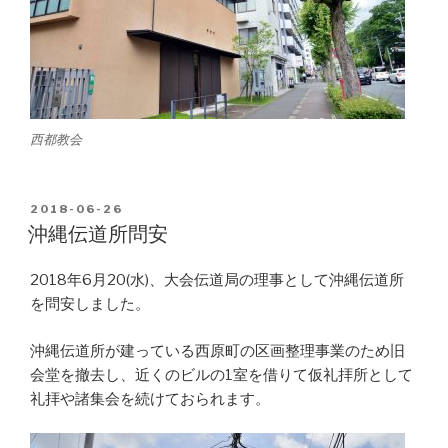
西都教会
POSTED
2018-06-26
ON
沖縄伝道所問安
2018年6月20(水)、大会伝道局の理事として沖縄伝道所
を問安しました。
沖縄伝道所が建っている西原町の区画整理事業のため旧
会堂を撤去し、近くのビルの1室を借りて仮礼拝所として
礼拝や諸集会を続けておられます。