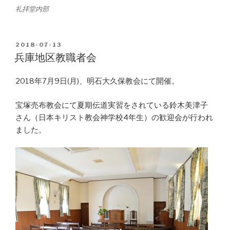
礼拝堂内部
POSTED
2018-07-13
ON
兵庫地区教職者会
2018年7月9日(月)、明石大久保教会にて開催。
宝塚売布教会にて夏期伝道実習をされている鈴木美津子
さん（日本キリスト教会神学校4年生）の歓迎会が行われ
ました。