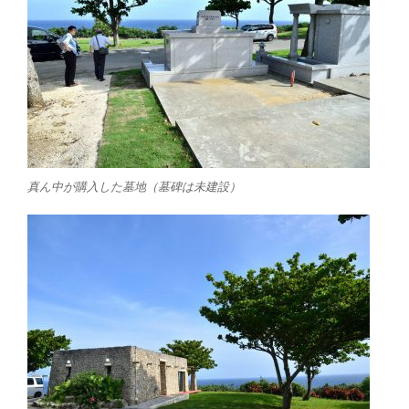
真ん中が購入した墓地（墓碑は未建設）