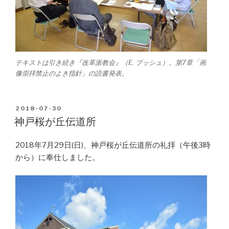
テキストは引き続き『改革派教会』（E. ブッシュ）。第7章「画
像崇拝禁止のよき指針」の読書発表。
POSTED
2018-07-30
ON
神戸桜が丘伝道所
2018年7月29日(日)、神戸桜が丘伝道所の礼拝（午後3時
から）に奉仕しました。