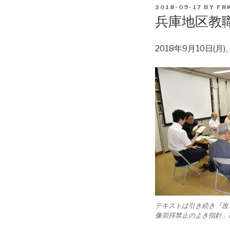
POSTED
2018-09-17
BY
FR
ON
兵庫地区教
2018年9月10日
テキストは引き続き『改革
像崇拝禁止のよき指針」