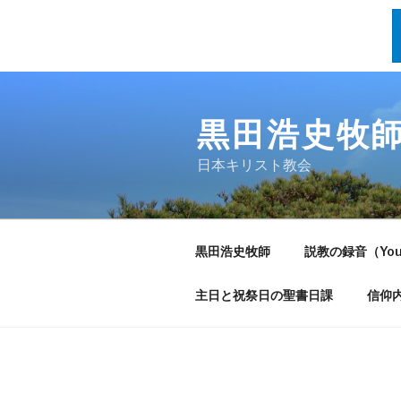
Skip
to
黒田浩史牧
content
日本キリスト教会
黒田浩史牧師
説教の録音（You
主日と祝祭日の聖書日課
信仰