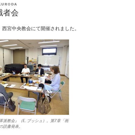
KURODA
職者会
(月)、西宮中央教会にて開催されました。
派教会』（E. ブッシュ）。第7章「画
の読書発表。