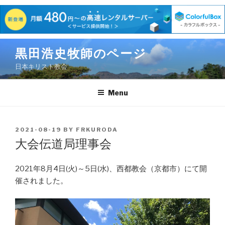
Skip
黒田浩史牧師のページ
to
日本キリスト教会
content
Menu
POSTED
2021-08-19
BY
FRKURODA
ON
大会伝道局理事会
2021年8月4日(火)～5日(水)、西都教会（京都市）にて開
催されました。