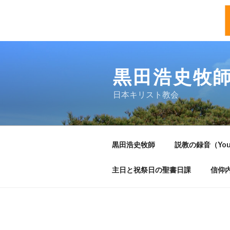
Skip
to
黒田浩史牧
content
日本キリスト教会
黒田浩史牧師
説教の録音（You
主日と祝祭日の聖書日課
信仰