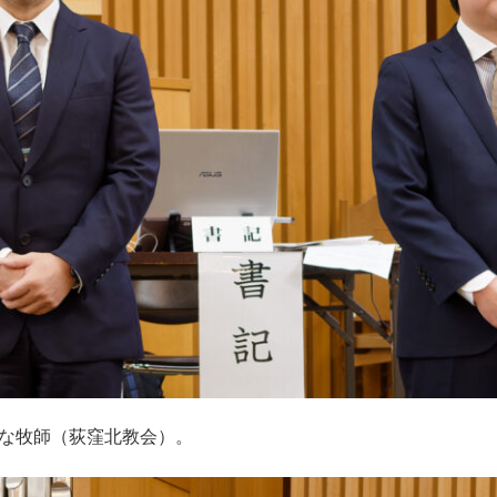
な牧師（荻窪北教会）。