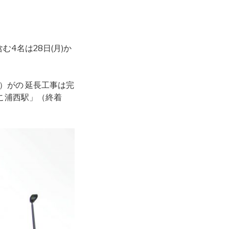
む4名は28日(月)か
）がの 延長工事は完
だこ浦西駅」（終着