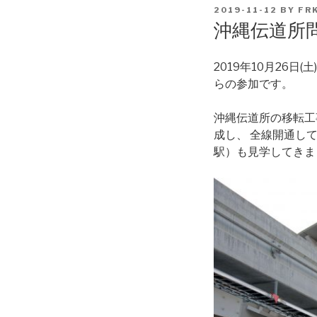
POSTED
2019-11-12
BY
FR
ON
沖縄伝道所
2019年10月26日
らの参加です。
沖縄伝道所の移転工
成し、 全線開通し
駅）も見学してきま