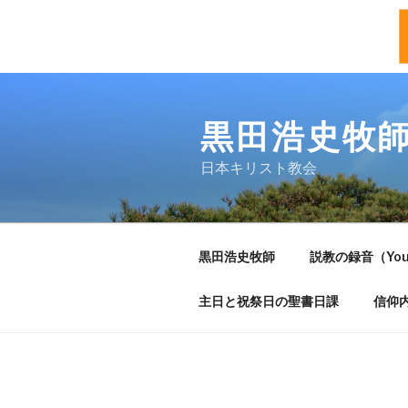
Skip
to
黒田浩史牧
content
日本キリスト教会
黒田浩史牧師
説教の録音（You
主日と祝祭日の聖書日課
信仰